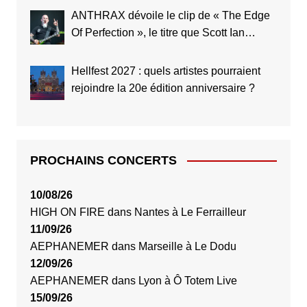
ANTHRAX dévoile le clip de « The Edge
Of Perfection », le titre que Scott Ian
considère comme le meilleur de toute
l’histoire du groupe
Hellfest 2027 : quels artistes pourraient
rejoindre la 20e édition anniversaire ?
PROCHAINS CONCERTS
10/08/26
HIGH ON FIRE
dans
Nantes
à
Le Ferrailleur
11/09/26
AEPHANEMER
dans
Marseille
à
Le Dodu
12/09/26
AEPHANEMER
dans
Lyon
à
Ô Totem Live
15/09/26