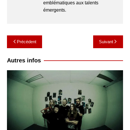
emblématiques aux talents
émergents.
Navigation
Précédent
Suivant
de
l’article
Autres infos