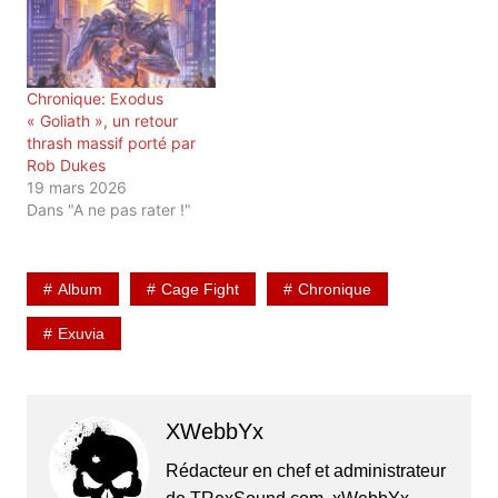
Chronique: Exodus
« Goliath », un retour
thrash massif porté par
Rob Dukes
19 mars 2026
Dans "A ne pas rater !"
Album
Cage Fight
Chronique
Exuvia
XWebbYx
Rédacteur en chef et administrateur