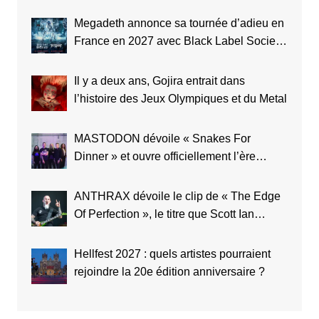
Megadeth annonce sa tournée d’adieu en
France en 2027 avec Black Label Society
et Testament
Il y a deux ans, Gojira entrait dans
l’histoire des Jeux Olympiques et du Metal
MASTODON dévoile « Snakes For
Dinner » et ouvre officiellement l’ère
Marrow Deep
ANTHRAX dévoile le clip de « The Edge
Of Perfection », le titre que Scott Ian
considère comme le meilleur de toute
l’histoire du groupe
Hellfest 2027 : quels artistes pourraient
rejoindre la 20e édition anniversaire ?