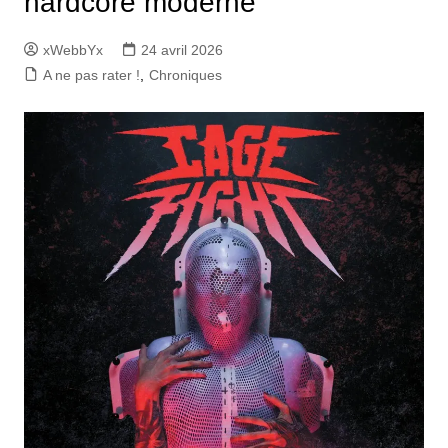
hardcore moderne
xWebbYx
24 avril 2026
A ne pas rater !
,
Chroniques