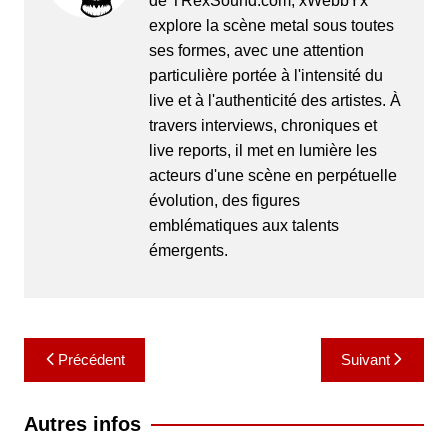
de TRexSound.com, xWebbYx
explore la scène metal sous toutes
ses formes, avec une attention
particulière portée à l'intensité du
live et à l'authenticité des artistes. À
travers interviews, chroniques et
live reports, il met en lumière les
acteurs d'une scène en perpétuelle
évolution, des figures
emblématiques aux talents
émergents.
Navigation
Précédent
Suivant
de
l’article
Autres infos