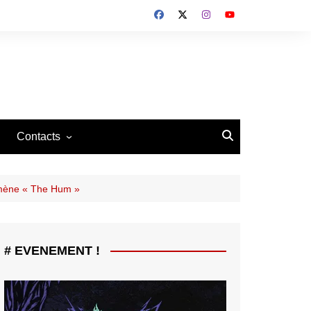
Contacts
Contacts
Recrutement
omène « The Hum »
# EVENEMENT !