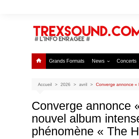
Aller
au
contenu
Grands Formats
News
Concerts
Toutes les News
News Con
Soumettre une News
Agenda C
Accueil
2026
avril
Converge annonce « H
Soumettre
Converge annonce «
nouvel album intens
phénomène « The 