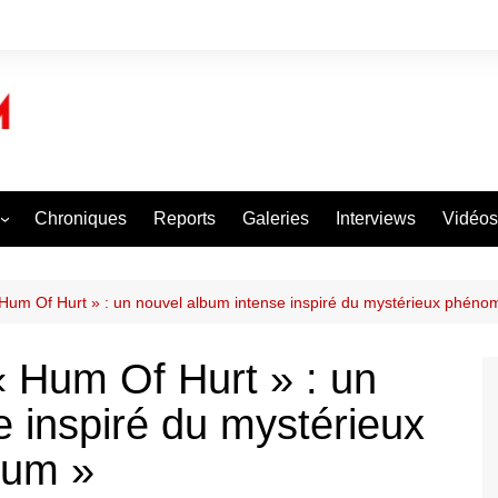
Chroniques
Reports
Galeries
Interviews
Vidéos
certs
oncerts
um Of Hurt » : un nouvel album intense inspiré du mystérieux phén
 un Concert
 Hum Of Hurt » : un
e inspiré du mystérieux
Hum »