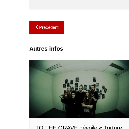
Navigation
Précédent
de
l’article
Autres infos
TO THE GRAVE dévoile « Torture