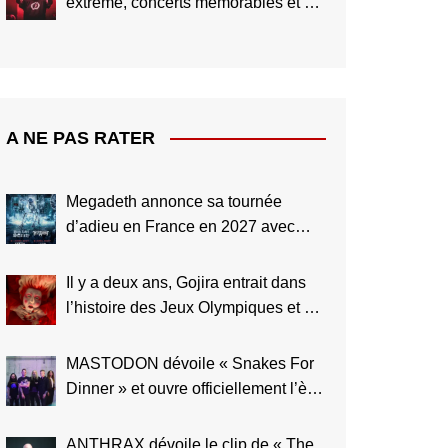
extrême, concerts mémorables et un
avenir encore plus grand
A NE PAS RATER
Megadeth annonce sa tournée
d’adieu en France en 2027 avec
Black Label Society et Testament
Il y a deux ans, Gojira entrait dans
l’histoire des Jeux Olympiques et du
Metal
MASTODON dévoile « Snakes For
Dinner » et ouvre officiellement l’ère
Marrow Deep
ANTHRAX dévoile le clip de « The