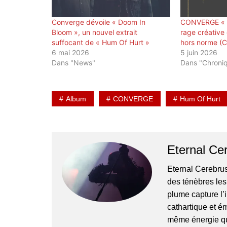
Converge dévoile « Doom In
CONVERGE « H
Bloom », un nouvel extrait
rage créative
suffocant de « Hum Of Hurt »
hors norme (C
6 mai 2026
5 juin 2026
Dans "News"
Dans "Chroni
Album
CONVERGE
Hum Of Hurt
Eternal Ce
Eternal Cerebrus
des ténèbres les
plume capture l’i
cathartique et ém
même énergie qui 