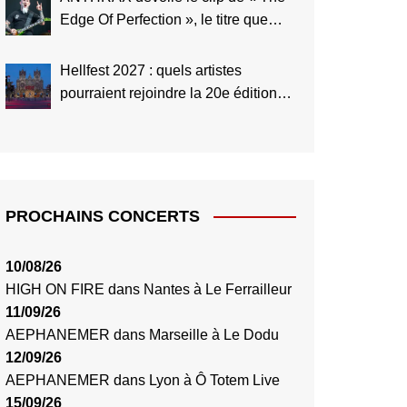
Edge Of Perfection », le titre que
Scott Ian considère comme le
meilleur de toute l’histoire du groupe
Hellfest 2027 : quels artistes
pourraient rejoindre la 20e édition
anniversaire ?
PROCHAINS CONCERTS
10/08/26
HIGH ON FIRE
dans
Nantes
à
Le Ferrailleur
11/09/26
AEPHANEMER
dans
Marseille
à
Le Dodu
12/09/26
AEPHANEMER
dans
Lyon
à
Ô Totem Live
15/09/26