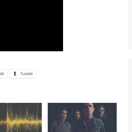
dit
Tumblr