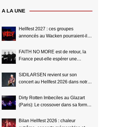
A LA UNE
Hellfest 2027 : ces groupes
annoncés au Wacken pourraient-ils
aussi jouer à Clisson ?
FAITH NO MORE est de retour, la
France peut-elle espérer une
tournée en 2027 ?
SIDILARSEN revient sur son
concert au Hellfest 2026 dans notre
interview vidéo
Dirty Rotten Imbeciles au Glazart
(Paris): Le crossover dans sa forme
la plus pure (Live Report)
Bilan Hellfest 2026 : chaleur