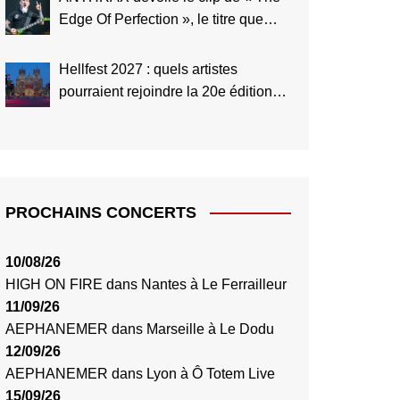
Edge Of Perfection », le titre que
Scott Ian considère comme le
meilleur de toute l’histoire du groupe
Hellfest 2027 : quels artistes
pourraient rejoindre la 20e édition
anniversaire ?
PROCHAINS CONCERTS
10/08/26
HIGH ON FIRE
dans
Nantes
à
Le Ferrailleur
11/09/26
AEPHANEMER
dans
Marseille
à
Le Dodu
12/09/26
AEPHANEMER
dans
Lyon
à
Ô Totem Live
15/09/26