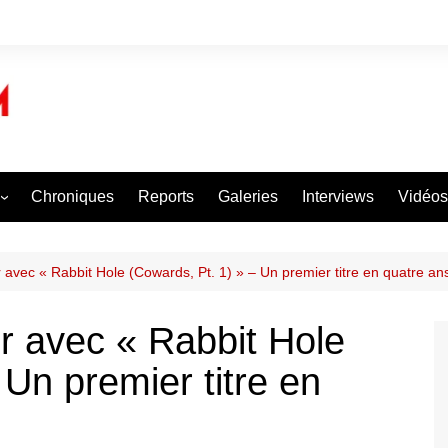
Chroniques
Reports
Galeries
Interviews
Vidéos
certs
oncerts
vec « Rabbit Hole (Cowards, Pt. 1) » – Un premier titre en quatre ans
 un Concert
 avec « Rabbit Hole
 Un premier titre en