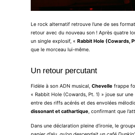
Le rock alternatif retrouve l’une de ses form
retour avec du nouveau son ! Après quatre lon
un single explosif, «
Rabbit Hole (Cowards, Pt
que le morceau lui-même.
Un retour percutant
Fidèle à son ADN musical,
Chevelle
frappe for
« Rabbit Hole (Cowards, Pt. 1) » joue sur u
entre des riffs acérés et des envolées mélod
dissonant et cathartique
, confirmant que l’at
Dans une déclaration pleine d’ironie, le gro
papier d’alu, qu’on descendait un café Dunkin’