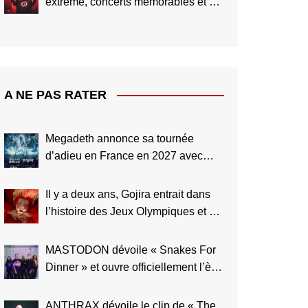
extrême, concerts mémorables et un
avenir encore plus grand
A NE PAS RATER
Megadeth annonce sa tournée
d’adieu en France en 2027 avec
Black Label Society et Testament
Il y a deux ans, Gojira entrait dans
l’histoire des Jeux Olympiques et du
Metal
MASTODON dévoile « Snakes For
Dinner » et ouvre officiellement l’ère
Marrow Deep
ANTHRAX dévoile le clip de « The