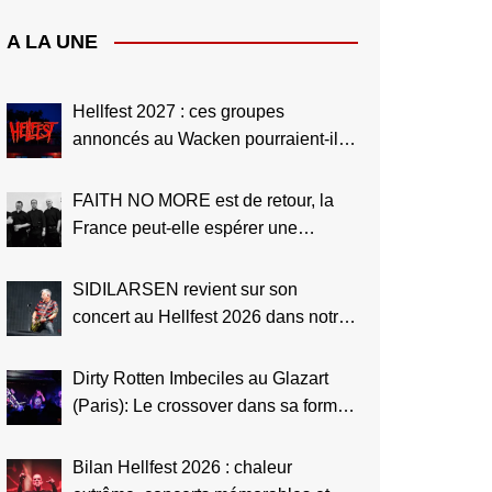
A LA UNE
Hellfest 2027 : ces groupes
annoncés au Wacken pourraient-ils
aussi jouer à Clisson ?
FAITH NO MORE est de retour, la
France peut-elle espérer une
tournée en 2027 ?
SIDILARSEN revient sur son
concert au Hellfest 2026 dans notre
interview vidéo
Dirty Rotten Imbeciles au Glazart
(Paris): Le crossover dans sa forme
la plus pure (Live Report)
Bilan Hellfest 2026 : chaleur