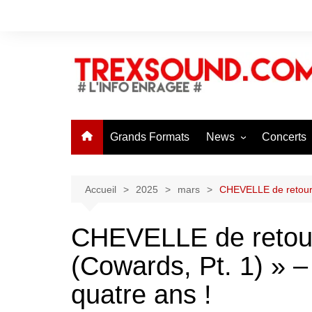
Aller
au
contenu
Grands Formats
News
Concerts
Toutes les News
News Con
Soumettre une News
Agenda C
Accueil
2025
mars
CHEVELLE de retour a
Soumettre
CHEVELLE de retour
(Cowards, Pt. 1) » –
quatre ans !