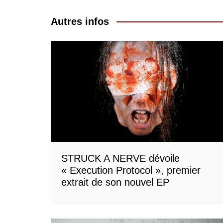
de
l’article
Autres infos
STRUCK A NERVE dévoile
« Execution Protocol », premier
extrait de son nouvel EP