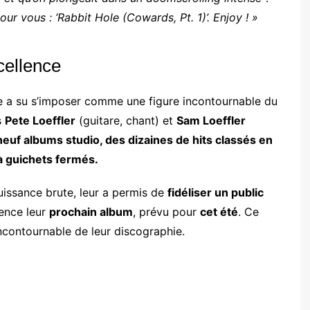
ur vous : ‘Rabbit Hole (Cowards, Pt. 1)’. Enjoy ! »
cellence
le a su s’imposer comme une figure incontournable du
s
Pete Loeffler
(guitare, chant) et
Sam Loeffler
neuf albums studio, des dizaines de hits classés en
à guichets fermés.
uissance brute, leur a permis de
fidéliser un public
ience leur
prochain album
, prévu pour
cet été
. Ce
contournable de leur discographie.