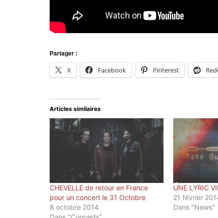
Partager :
X
Facebook
Pinterest
Red
Articles similaires
CHEVELLE de retour en France
UNE LYRIC V
pour un concert le 31 Octobre
21 février 201
8 octobre 2014
Dans "News"
Dans "Concerts"