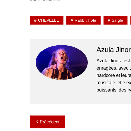
CHEVELLE
Rabbit Hole
Single
Azula Jino
Azula Jinora es
enragées, avec u
hardcore et leur
musicale, elle ex
puissants, des r
Navigation
Précédent