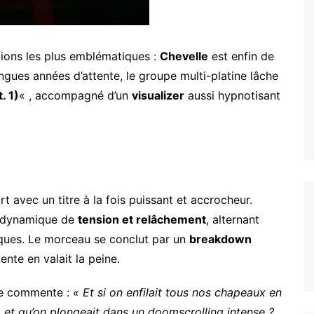
ations les plus emblématiques :
Chevelle
est enfin de
gues années d’attente, le groupe multi-platine lâche
. 1)
« , accompagné d’un
visualizer
aussi hypnotisant
t avec un titre à la fois puissant et accrocheur.
ne dynamique de
tension et relâchement
, alternant
iques. Le morceau se conclut par un
breakdown
tente en valait la peine.
upe commente :
« Et si on enfilait tous nos chapeaux en
, et qu’on plongeait dans un doomscrolling intense ?