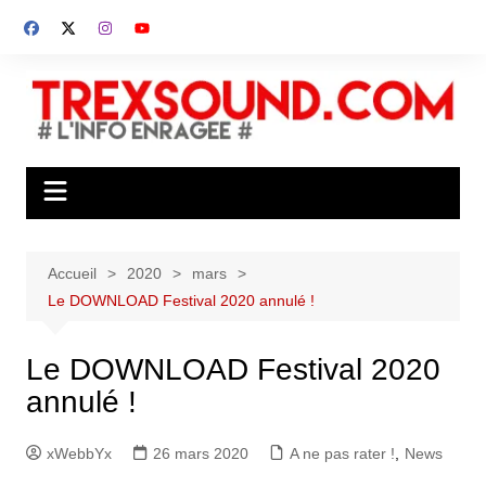
Aller
au
contenu
Accueil
2020
mars
Le DOWNLOAD Festival 2020 annulé !
Le DOWNLOAD Festival 2020
annulé !
xWebbYx
26 mars 2020
A ne pas rater !
,
News