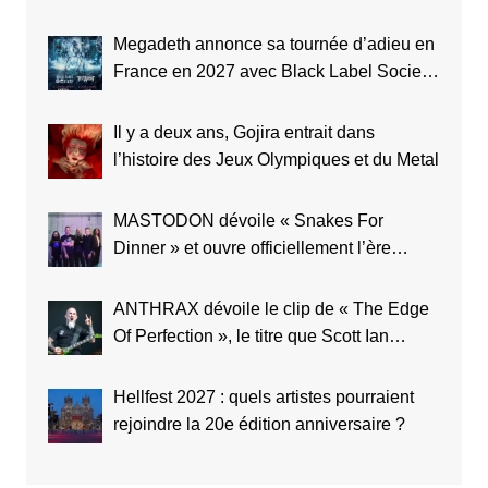
Megadeth annonce sa tournée d’adieu en
France en 2027 avec Black Label Society
et Testament
Il y a deux ans, Gojira entrait dans
l’histoire des Jeux Olympiques et du Metal
MASTODON dévoile « Snakes For
Dinner » et ouvre officiellement l’ère
Marrow Deep
ANTHRAX dévoile le clip de « The Edge
Of Perfection », le titre que Scott Ian
considère comme le meilleur de toute
l’histoire du groupe
Hellfest 2027 : quels artistes pourraient
rejoindre la 20e édition anniversaire ?