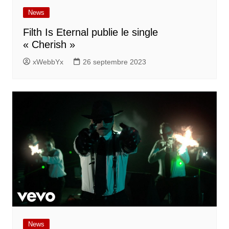
News
Filth Is Eternal publie le single
« Cherish »
xWebbYx
26 septembre 2023
News