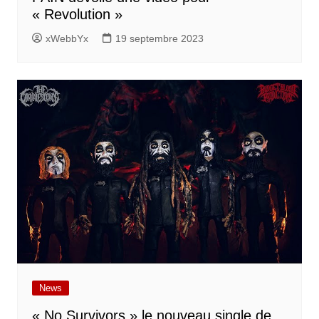
« Revolution »
xWebbYx
19 septembre 2023
News
« No Survivors » le nouveau single de