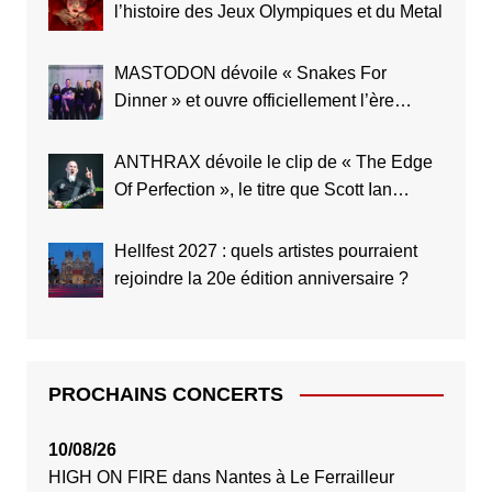
l’histoire des Jeux Olympiques et du Metal
MASTODON dévoile « Snakes For
Dinner » et ouvre officiellement l’ère
Marrow Deep
ANTHRAX dévoile le clip de « The Edge
Of Perfection », le titre que Scott Ian
considère comme le meilleur de toute
l’histoire du groupe
Hellfest 2027 : quels artistes pourraient
rejoindre la 20e édition anniversaire ?
PROCHAINS CONCERTS
10/08/26
HIGH ON FIRE
dans
Nantes
à
Le Ferrailleur